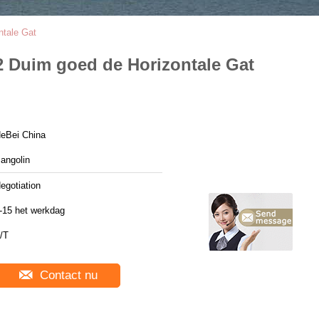
ntale Gat
 Duim goed de Horizontale Gat
eBei China
angolin
egotiation
-15 het werkdag
/T
Contact nu