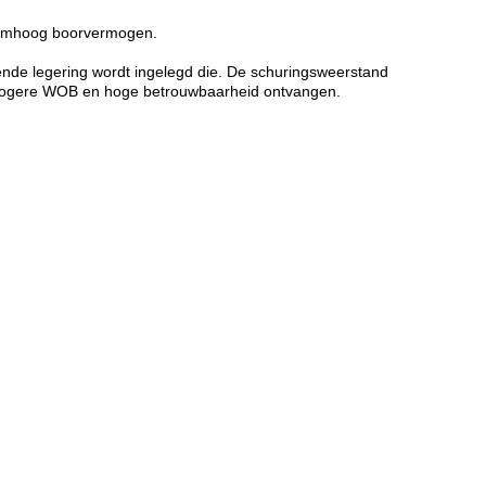
n omhoog boorvermogen.
rende legering wordt ingelegd die. De schuringsweerstand
et hogere WOB en hoge betrouwbaarheid ontvangen.