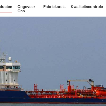
ducten
Ongeveer
Fabrieksreis
Kwaliteitscontrole
Ons