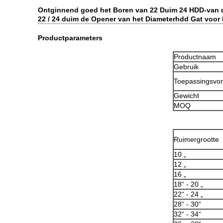
Ontginnend goed het Boren van 22 Duim 24 HDD-van
22 / 24 duim de Opener van het Diameterhdd Gat voor
Productparameters
Productnaam
Gebruik
Toepassingsvo
Gewicht
MOQ
Ruimergrootte
10 „
12 „
16 „
18“ - 20 „
22“ - 24 „
28“ - 30“
32“ - 34“