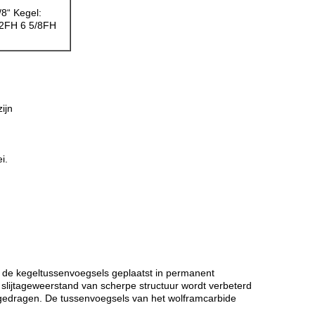
/8“ Kegel:
/2FH 6 5/8FH
ijn
i.
 de kegeltussenvoegsels geplaatst in permanent
 slijtageweerstand van scherpe structuur wordt verbeterd
gedragen. De tussenvoegsels van het wolframcarbide