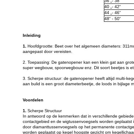
36 „- 38“
40 „- 42“
44 „- 46“
48“ - 50“
Inleiding
1.
Hoofdgrootte: Beet over het algemeen diameters: 311
aangepast door vereisten.
2. Toepassing: De gatenopener kan een klein gat aan gro
super wegbouw, spoorwegbouw enz. Dit soort beetjes is etc.
3. Scherpe structuur: de gatenopener heeft altijd multi-kege
aan bulid is een groot diameterbeetje, de loods in bijlage
Voordelen
1.
Scherpe Structuur
In antwoord op de kenmerken dat in verschillende gebied
contactgebied en de wigtussenvoegsels worden geplaatst in 
door diamanttussenvoegsels op het permanente contactgeb
worden geplaatst op kegel hoogste gezicht om kegellicha