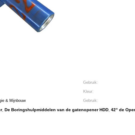
Gebruik:
Kleur:
ie & Mijnbouw
Gebruik:
r
De Boringshulpmiddelen van de gatenopener HDD
42“ de Ope
,
,