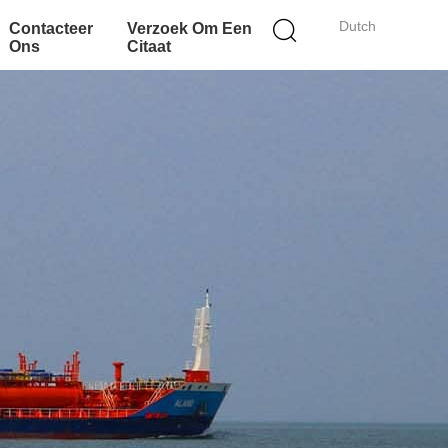
Dutch
Contacteer
Verzoek Om Een
Ons
Citaat