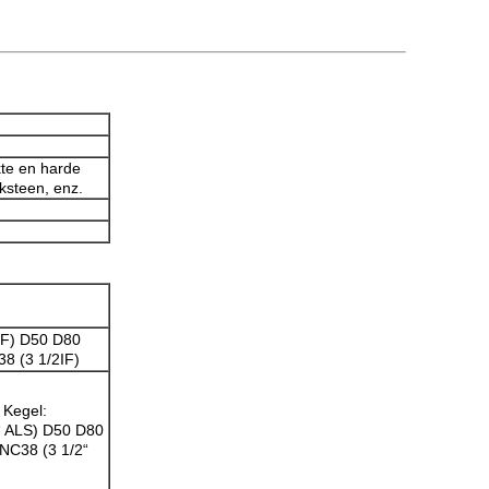
kte en harde
lksteen, enz.
IF) D50 D80
8 (3 1/2IF)
“ Kegel:
“ ALS) D50 D80
 NC38 (3 1/2“