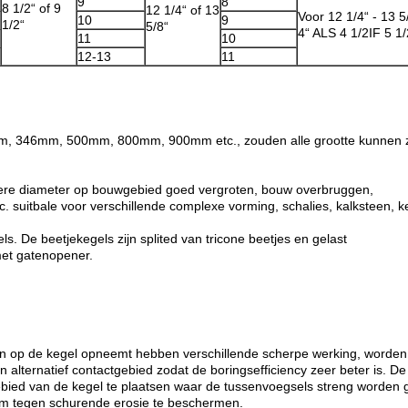
9
8
8 1/2“ of 9
12 1/4“ of 13
Voor 12 1/4“ - 13 5
10
9
1/2“
5/8“
4“ ALS 4 1/2IF 5 1
11
10
12-13
11
mm, 346mm, 500mm, 800mm, 900mm etc., zouden alle grootte kunnen z
tere diameter op bouwgebied goed vergroten, bouw overbruggen,
 suitbale voor verschillende complexe vorming, schalies, kalksteen, ke
ls. De beetjekegels zijn splited van tricone beetjes en gelast
 met gatenopener.
en op de kegel opneemt hebben verschillende scherpe werking, worden
alternatief contactgebied zodat de boringsefficiency zeer beter is. De
ied van de kegel te plaatsen waar de tussenvoegsels streng worden 
am tegen schurende erosie te beschermen.