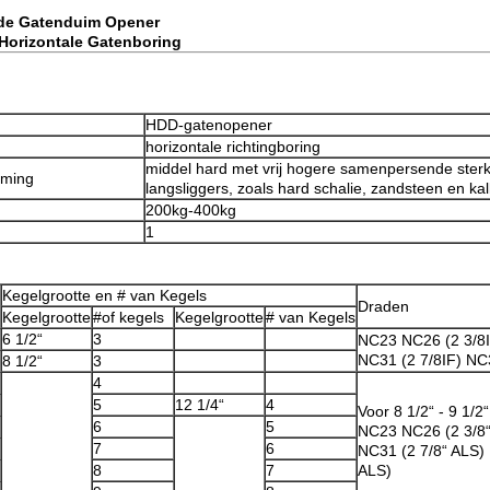
 de Gatenduim Opener
 Horizontale Gatenboring
HDD-gatenopener
horizontale richtingboring
middel hard met vrij hogere samenpersende ster
rming
langsliggers, zoals hard schalie, zandsteen en ka
200kg-400kg
1
Kegelgrootte en # van Kegels
Draden
Kegelgrootte
#of kegels
Kegelgrootte
# van Kegels
6 1/2“
3
NC23 NC26 (2 3/8
NC31 (2 7/8IF) NC3
8 1/2“
3
4
5
12 1/4“
4
Voor 8 1/2“ - 9 1/2
6
5
NC23 NC26 (2 3/8
7
6
NC31 (2 7/8“ ALS)
8
7
ALS)